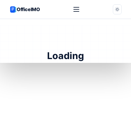
OfficeIMO